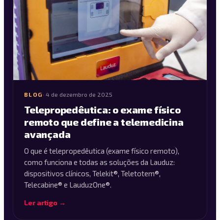
BLOG
·
4 de dezembro de 2025
Telepropedêutica: o exame físico
remoto que define a telemedicina
avançada
O que é telepropedêutica (exame físico remoto),
como funciona e todas as soluções da Lauduz:
dispositivos clínicos, Telekit®, Teletotem®,
Telecabine® e LauduzOne®.
Ler artigo →