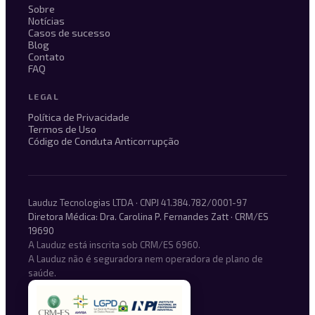
Sobre
Notícias
Casos de sucesso
Blog
Contato
FAQ
LEGAL
Política de Privacidade
Termos de Uso
Código de Conduta Anticorrupção
Lauduz Tecnologias LTDA · CNPJ 41.384.782/0001-97
Diretora Médica: Dra. Carolina P. Fernandes Zatt · CRM/ES
19690
A Lauduz está inscrita sob CRM/ES 6960.
A Lauduz não é seguradora nem operadora de plano de
saúde.