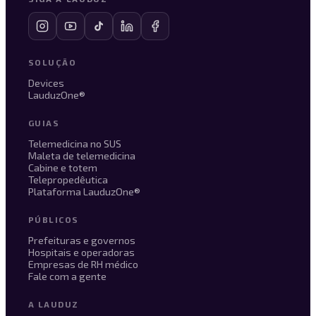
SOLUÇÃO
Devices
LauduzOne®
GUIAS
Telemedicina no SUS
Maleta de telemedicina
Cabine e totem
Telepropedêutica
Plataforma LauduzOne®
PÚBLICOS
Prefeituras e governos
Hospitais e operadoras
Empresas de RH médico
Fale com a gente
A LAUDUZ